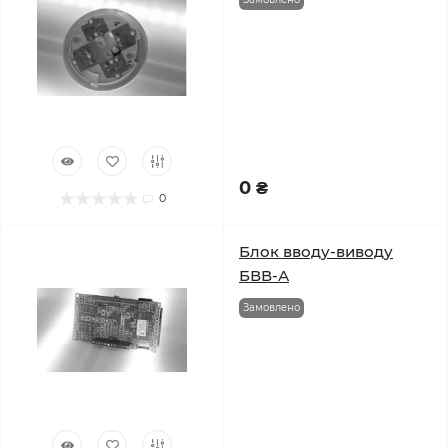
0 ₴
0
Блок вводу-виводу
БВВ-А
Замовлено