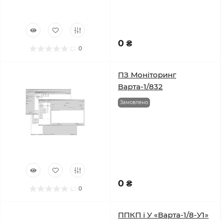
0 ₴
0
ПЗ Моніторинг
Варта-1/832
Замовлено
0 ₴
0
ППКП і У «Варта-1/8-У1»