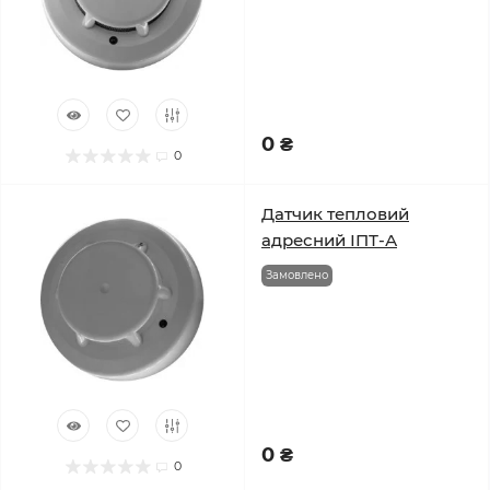
0 ₴
0
Датчик тепловий
адресний ІПТ-А
Замовлено
0 ₴
0