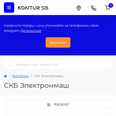
0
Наявність товару і ціну уточнюйте за телефоном, viber,
telegram
Детальніше
Зачинити
Виробник
СКБ Электронмаш
СКБ Электронмаш
Каталог