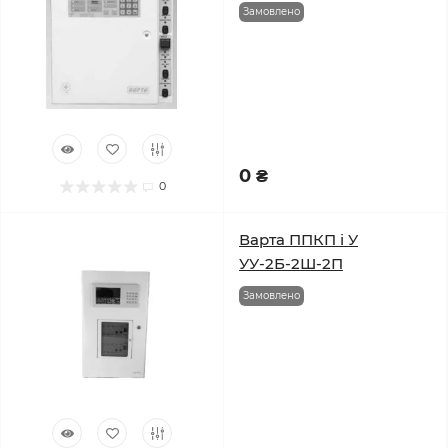
Замовлено
0 ₴
0
Варта ППКП і У
УУ-2Б-2Ш-2П
Замовлено