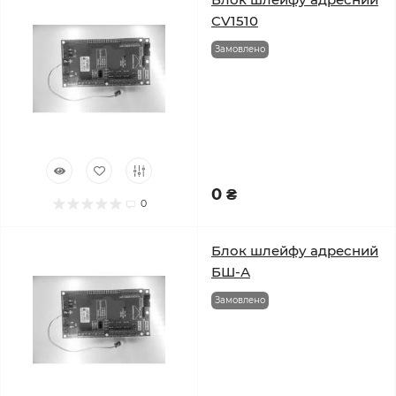
CV1510
Замовлено
0 ₴
0
Блок шлейфу адресний
БШ-А
Замовлено