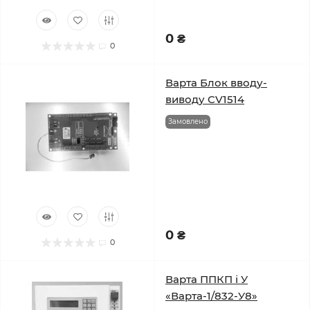
0 ₴
0
Варта Блок вводу-
виводу CV1514
Замовлено
0 ₴
0
Варта ППКП і У
«Варта-1/832-У8»