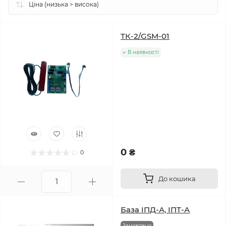
ТК-2/GSM-01
В наявності
0 ₴
0
До кошика
База ІПД-А, ІПТ-А
Замовлено