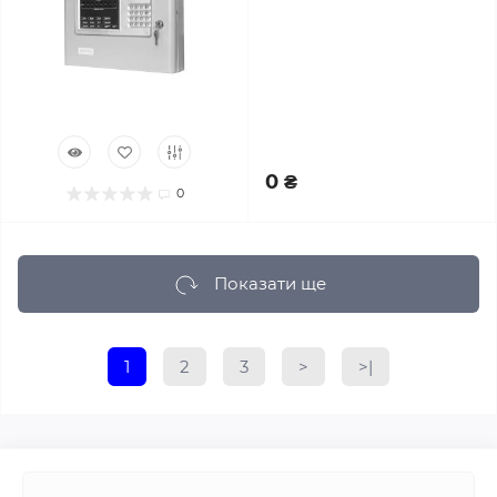
0 ₴
0
Показати ще
1
2
3
>
>|