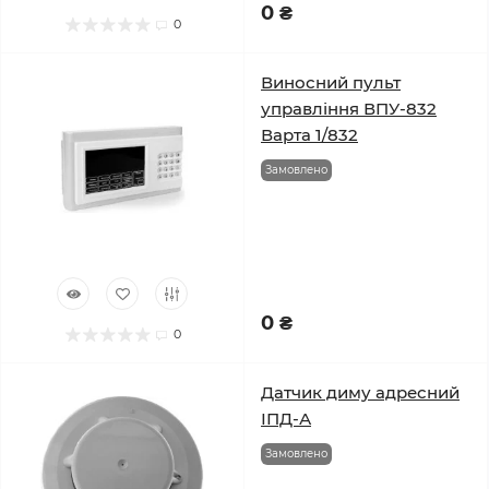
0 ₴
0
Виносний пульт
управління ВПУ-832
Варта 1/832
Замовлено
0 ₴
0
Датчик диму адресний
ІПД-А
Замовлено