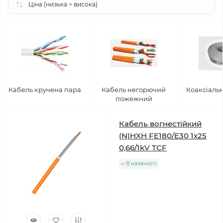
Кабель кручена пара
Кабель негорючий
Коаксіаль
пожежний
Кабель вогнестійкий
(N)HXH FE180/E30 1x25
0,66/1kV TCF
В наявності