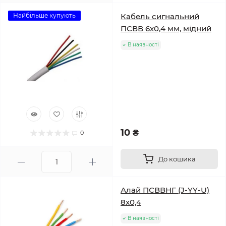
Найбільше купують
Кабель сигнальний
ПСВВ 6х0,4 мм, мідний
В наявності
10 ₴
0
До кошика
Алай ПСВВНГ (J-YY-U)
8х0,4
В наявності