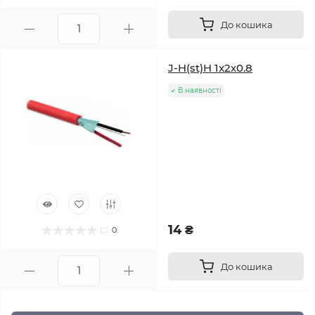
До кошика
J-H(st)H 1x2x0.8
В наявності
14 ₴
0
До кошика