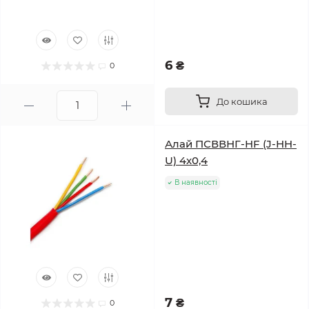
6 ₴
0
До кошика
Алай ПСВВНГ-HF (J-HH-
U) 4х0,4
В наявності
7 ₴
0