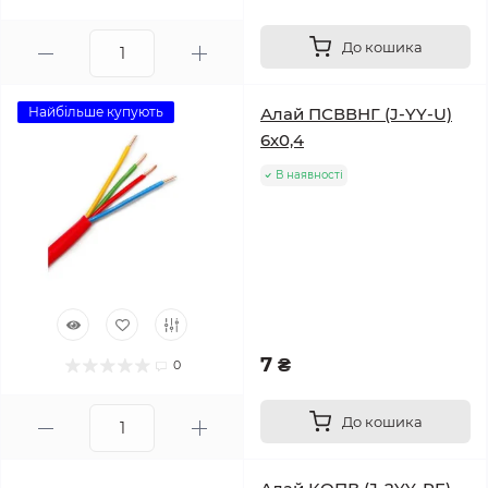
До кошика
Найбільше купують
Алай ПСВВНГ (J-YY-U)
6х0,4
В наявності
7 ₴
0
До кошика