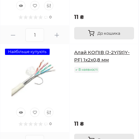
11 ₴
0
До кошика
Найбільше купують
Алай КОПІВ (J-2Y(St)Y-
PF) 1х2х0,8 мм
В наявності
11 ₴
0