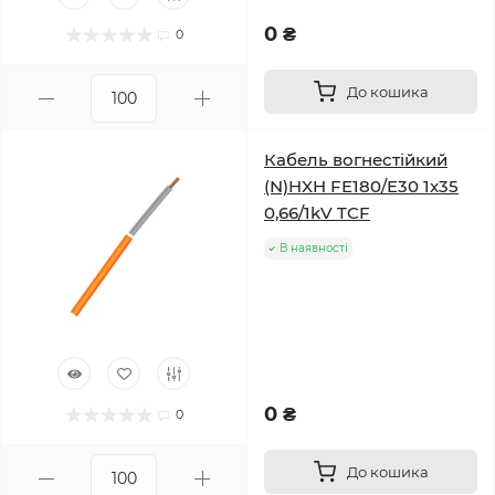
0 ₴
0
До кошика
Кабель вогнестійкий
(N)HXH FE180/E30 1x35
0,66/1kV TCF
В наявності
0 ₴
0
До кошика