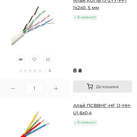
Алай КОПВ (J-2YY-PF)
1х2х0, 5 мм
В наявності
8 ₴
0
До кошика
Алай ПСВВНГ-HF (J-HH-
U) 6х0,4
В наявності