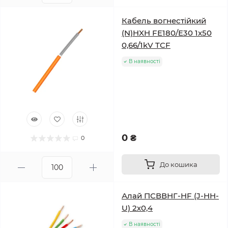
Кабель вогнестійкий
(N)HXH FE180/E30 1x50
0,66/1kV TCF
В наявності
0 ₴
0
До кошика
Алай ПСВВНГ-HF (J-HH-
U) 2х0,4
В наявності