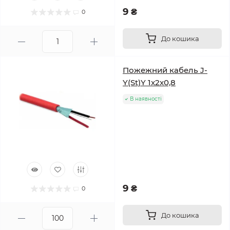
9 ₴
0
До кошика
Пожежний кабель J-
Y(St)Y 1x2x0,8
В наявності
9 ₴
0
До кошика