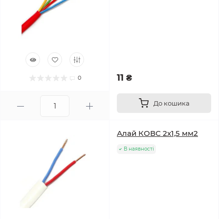
11 ₴
0
До кошика
Алай КОВС 2х1,5 мм2
В наявності