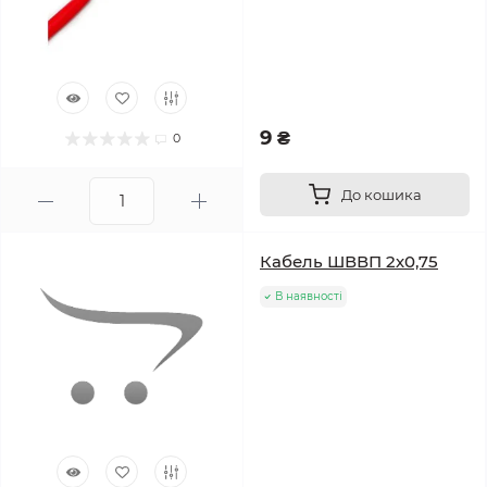
9 ₴
0
До кошика
Кабель ШВВП 2х0,75
В наявності