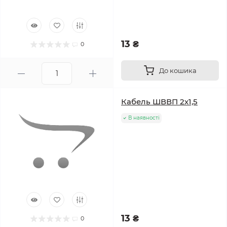
13 ₴
0
До кошика
Кабель ШВВП 2х1,5
В наявності
13 ₴
0