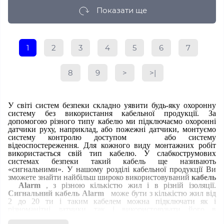
Показати ще
1
2
3
4
5
6
7
8
9
>
>|
У світі систем безпеки складно уявити будь-яку охоронну
систему без використання кабельної продукції. За
допомогою різного типу кабелю ми підключаємо охоронні
датчики руху, наприклад, або пожежні датчики, монтуємо
систему контролю доступом
або систему
відеоспостереження. Для кожного виду монтажних робіт
використається свій тип кабелю. У слабкострумових
системах безпеки такий кабель ще називають
«сигнальними». У нашому розділі кабельної продукції Ви
зможете знайти найбільш широко використовуваний
кабель
Alarm
, з різною кількістю жил і в різній ізоляції.
Сигнальний кабель Alarm
може бути з кількістю жил від
2 до 20 ти і таким кабелем можна підключати як і
різноманітні датчики так і використовувати його в
телефонії. Сигнальний кабель для сигналізації, який