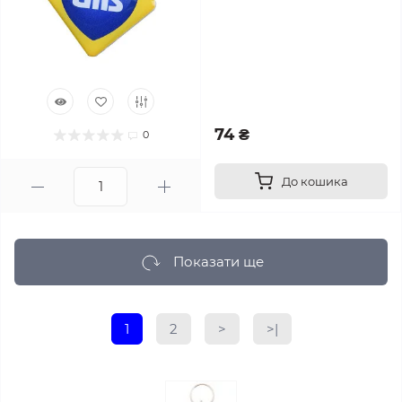
74 ₴
0
До кошика
Показати ще
1
2
>
>|