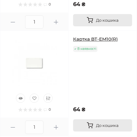
64 ₴
0
До кошика
Картка BT-EM10(R)
В наявності
64 ₴
0
До кошика