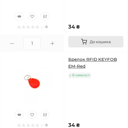
34 ₴
0
До кошика
Брелок RFID KEYFOB
EM-Red
В наявності
34 ₴
0