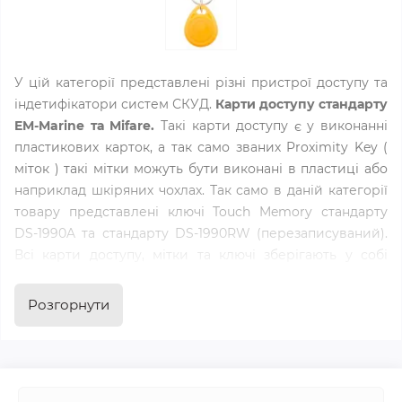
У цій категорії представлені різні пристрої доступу та
індетифікатори систем СКУД.
Карти доступу стандарту
EM-Marine та Mifare.
Такі карти доступу є у виконанні
пластикових карток, а так само званих Proximity Key (
міток ) такі мітки можуть бути виконані в пластиці або
наприклад шкіряних чохлах. Так само в даній категорії
товару представлені ключі Touch Memory стандарту
DS-1990A та стандарту DS-1990RW (перезаписуваний).
Всі карти доступу, мітки та ключі зберігають у собі
певний код який зчитує
зчитувач СКУД
після
зчитування контролер визначає чи є в його пам'яті
Розгорнути
саме ця карта доступу або ключ після чого відчиняє або
не відчиняє двері. У каталозі карт доступу
представлено безліч пристроїв індетифікації виконані
в різних корпусах. Також при виборі картки доступу