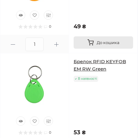
49 ₴
0
До кошика
Брелок RFID KEYFOB
EM RW Green
В наявності
53 ₴
0