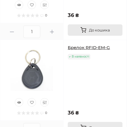
36 ₴
0
До кошика
Брелок RFID-EM-G
В наявності
36 ₴
0