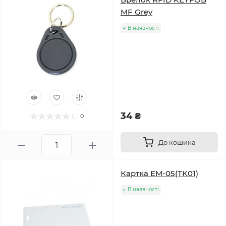
MF Grey
В наявності
34 ₴
0
До кошика
Картка EM-05(TK01)
В наявності