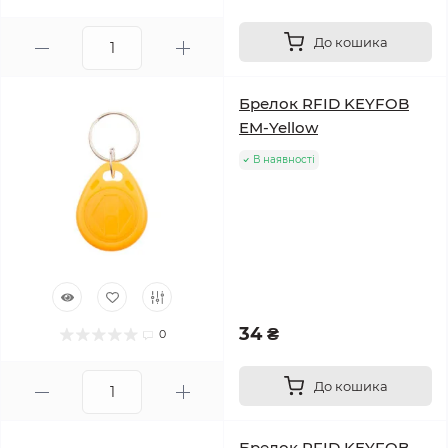
До кошика
Брелок RFID KEYFOB
EM-Yellow
В наявності
34 ₴
0
До кошика
Брелок RFID KEYFOB