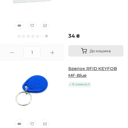
34 ₴
0
До кошика
Брелок RFID KEYFOB
MF-Blue
В наявності