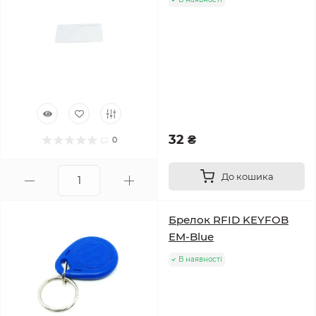
32 ₴
0
До кошика
Брелок RFID KEYFOB
EM-Blue
В наявності