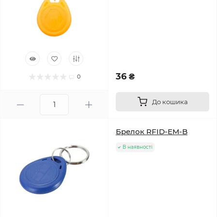
36 ₴
0
До кошика
Брелок RFID-EM-B
В наявності