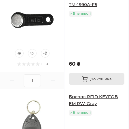
TM-1990A-F5
В наявності
60 ₴
0
До кошика
Брелок RFID KEYFOB
EM RW-Gray
В наявності