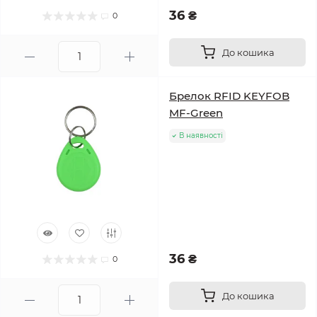
36 ₴
0
До кошика
Брелок RFID KEYFOB
MF-Green
В наявності
36 ₴
0
До кошика