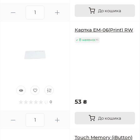
До кошика
Картка EM-06(Print) RW
В наявності
53 ₴
0
До кошика
Touch Memory (iButton)