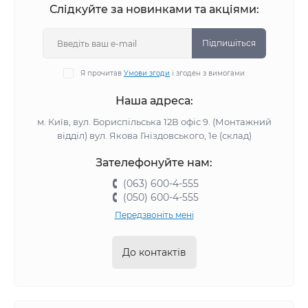
потрібно враховувати, що Ваша система СКУД може
Слідкуйте за новинками та акціями:
працювати з картами стандарту EM-Marine або Mifare
протоколом роботи.
Підпишіться
Я прочитав
Умови згоди
і згоден з вимогами
Наша адреса:
м. Київ, вул. Бориспільська 12В офіс 9. (Монтажний
відділ) вул. Якова Гніздовського, 1е (склад)
Зателефонуйте нам:
(063) 600-4-555
(050) 600-4-555
Передзвоніть мені
До контактів