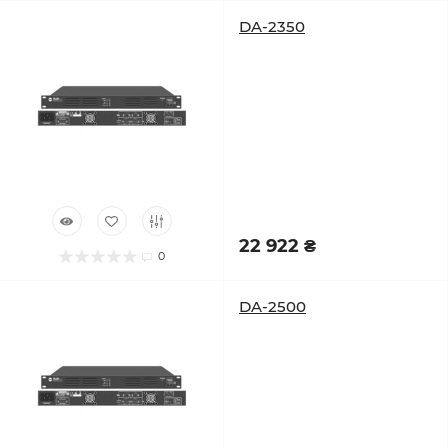
DA-2350
22 922 ₴
0
DA-2500