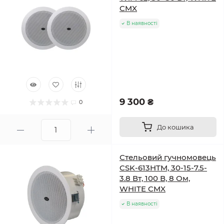
CMX
В наявності
9 300 ₴
0
До кошика
Стельовий гучномовець
CSK-613HTM, 30-15-7.5-
3.8 Вт, 100 В, 8 Ом,
WHITE CMX
В наявності