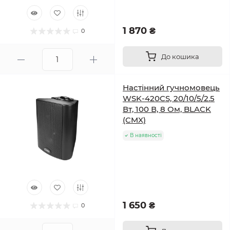
1 870 ₴
0
До кошика
Настінний гучномовець
WSK-420CS, 20/10/5/2.5
Вт, 100 В, 8 Ом, BLACK
(CMX)
В наявності
1 650 ₴
0