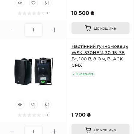
10 500 ₴
0
До кошика
Настінний гучномовець
WSK-530HEN, 30-15-7.5
Вт, 100 В, 8 Oм, BLACK
CMX
В наявності
1 700 ₴
0
До кошика