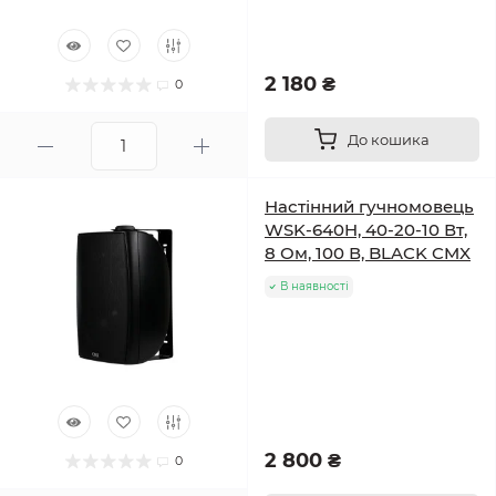
2 180 ₴
0
До кошика
Настінний гучномовець
WSK-640H, 40-20-10 Вт,
8 Ом, 100 В, BLACK CMX
В наявності
2 800 ₴
0