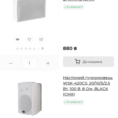
В наявності
880 ₴
0
До кошика
Настінний гучномовець
WSK-420CS, 20/10/5/2.5
Вт, 100 В, 8 Ом, BLACK
(CMX)
В наявності