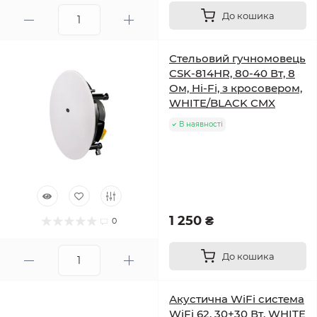
До кошика
Стельовий гучномовець
CSK-814HR, 80-40 Вт, 8
Ом, Hi-Fi, з кросовером,
WHITE/BLACK CMX
В наявності
1 250 ₴
0
До кошика
Акустична WiFi система
WiFi 62, 30+30 Вт, WHITE