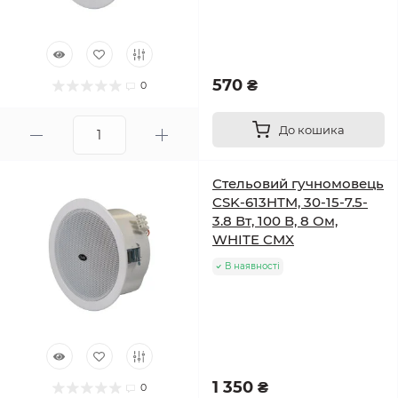
570 ₴
0
До кошика
Стельовий гучномовець
CSK-613HTM, 30-15-7.5-
3.8 Вт, 100 В, 8 Ом,
WHITE CMX
В наявності
1 350 ₴
0