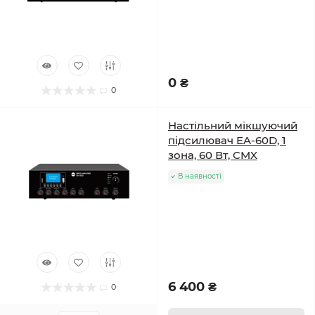
0 ₴
0
Настільний мікшуючий
підсилювач EA-60D, 1
зона, 60 Вт, CMX
В наявності
6 400 ₴
0