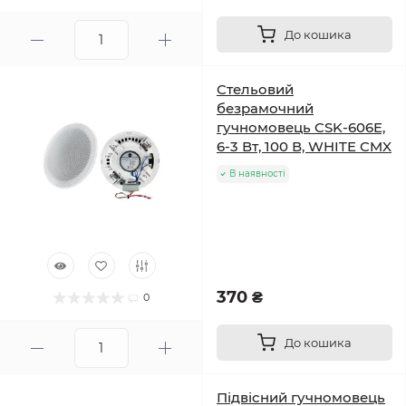
До кошика
Стельовий
безрамочний
гучномовець CSK-606E,
6-3 Вт, 100 В, WHITE CMX
В наявності
370 ₴
0
До кошика
Підвісний гучномовець