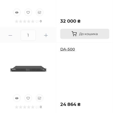
32 000 ₴
0
До кошика
DA-500
24 864 ₴
0