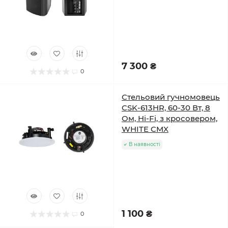
7 300 ₴
0
Стельовий гучномовець
CSK-613HR, 60-30 Вт, 8
Ом, Hi-Fi, з кросовером,
WHITE CMX
В наявності
1 100 ₴
0