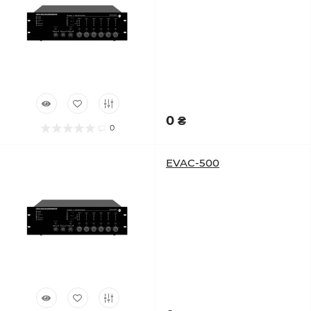
0 ₴
0
EVAC-500