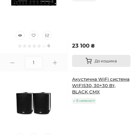
23 100 ₴
0
До кошика
Акустична WiFi система
WIFI530, 30+30 Вт,
BLACK CMX
В наявності