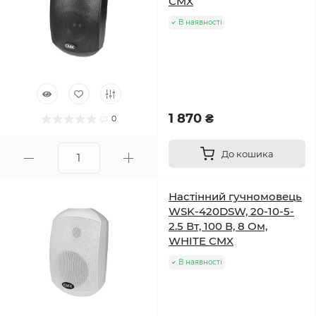
CMX
В наявності
1 870 ₴
0
До кошика
Настінний гучномовець
WSK-420DSW, 20-10-5-
2.5 Вт, 100 В, 8 Ом,
WHITE CMX
В наявності