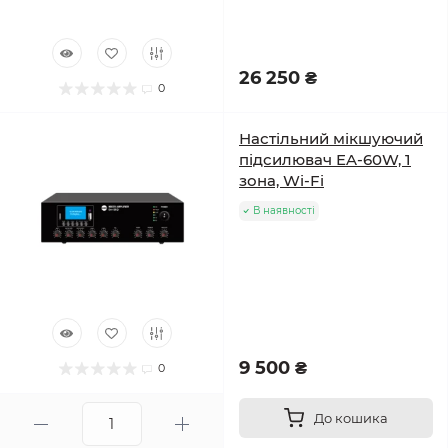
26 250 ₴
0
Настільний мікшуючий
підсилювач EA-60W, 1
зона, Wi-Fi
В наявності
9 500 ₴
0
До кошика