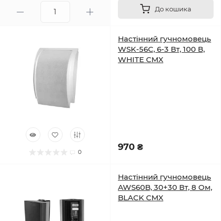
До кошика
Настінний гучномовець
WSK-56C, 6-3 Вт, 100 В,
WHITE CMX
970 ₴
0
Настінний гучномовець
AWS60B, 30+30 Вт, 8 Ом,
BLACK CMX