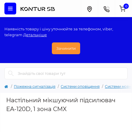
0
Наявність товару і ціну уточнюйте за телефоном, viber,
telegram
Детальніше
Зачинити
Пожежна сигналізація
Системи оповіщення
Системи мовно
Настільний мікшуючий підсилювач
EA-120D, 1 зона CMX