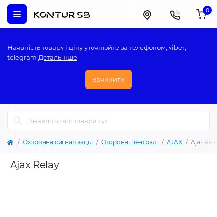
0
Наявність товару і ціну уточнюйте за телефоном, viber,
telegram
Детальніше
Зачинити
Охоронна сигналізація
Охоронні централі
AJAX
Ajax Rel
Ajax Relay