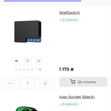
WallSwitch
В наявності
1 175 ₴
0
До кошика
Ajax Socket (black)
В наявності