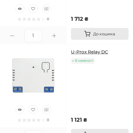
1 712 ₴
0
До кошика
U-Prox Relay DC
В наявності
1 121 ₴
0