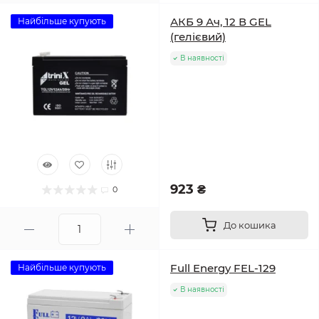
АКБ 9 Ач, 12 В GEL
Найбільше купують
(гелієвий)
В наявності
923 ₴
0
До кошика
Full Energy FEL-129
Найбільше купують
В наявності