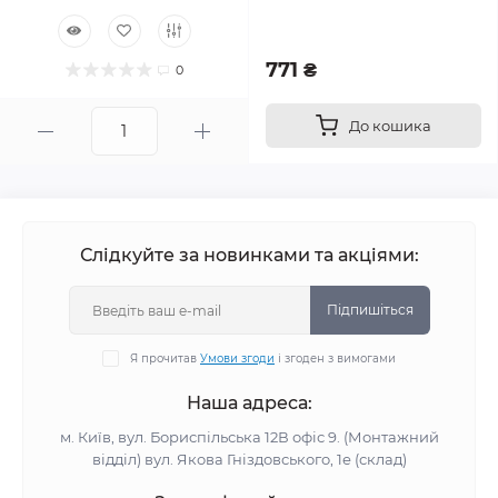
771 ₴
0
До кошика
Слідкуйте за новинками та акціями:
Підпишіться
Я прочитав
Умови згоди
і згоден з вимогами
Наша адреса:
м. Київ, вул. Бориспільська 12В офіс 9. (Монтажний
відділ) вул. Якова Гніздовського, 1е (склад)