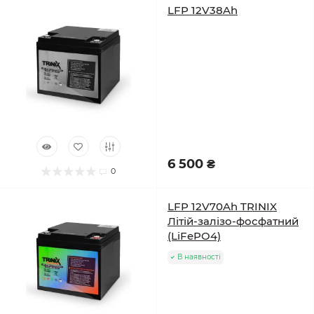
LFP 12V38Ah
6 500 ₴
0
LFP 12V70Ah TRINIX
Літій-залізо-фосфатний
(LiFePO4)
В наявності