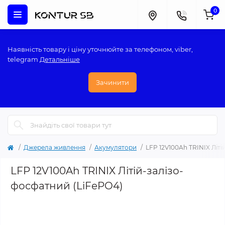
0
Наявність товару і ціну уточнюйте за телефоном, viber,
telegram
Детальніше
Зачинити
Джерела живлення
Акумулятори
LFP 12V100Ah TRINIX Літі
LFP 12V100Ah TRINIX Літій-залізо-
фосфатний (LiFePO4)