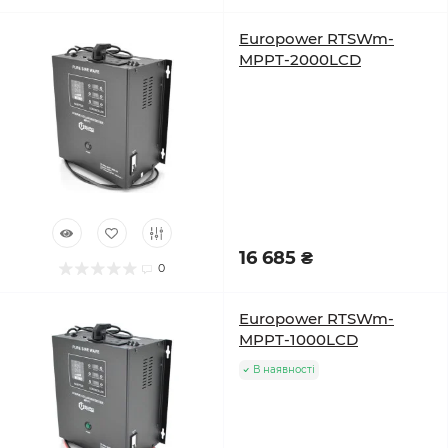
Europower RTSWm-
MPPT-2000LCD
16 685 ₴
0
Europower RTSWm-
MPPT-1000LCD
В наявності