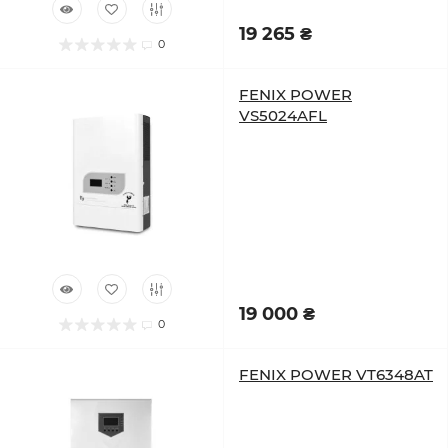
19 265 ₴
0
FENIX POWER
VS5024AFL
19 000 ₴
0
FENIX POWER VT6348AT