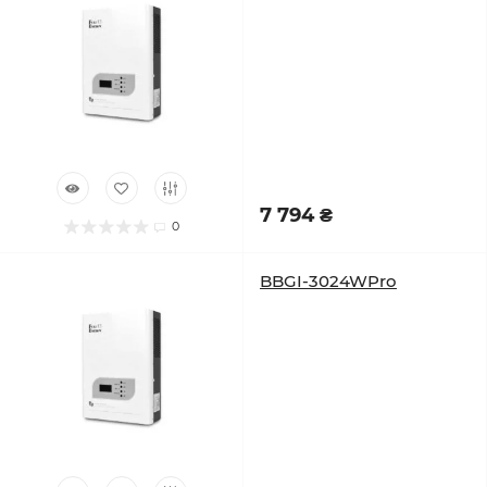
7 794 ₴
0
BBGI-3024WPro