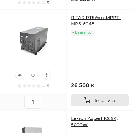
0
RITAR RTSWm-MPPT-
MPS-6048
В наявності
26 500 ₴
0
До кошика
Lexron Axpert KS 5K,
5000W