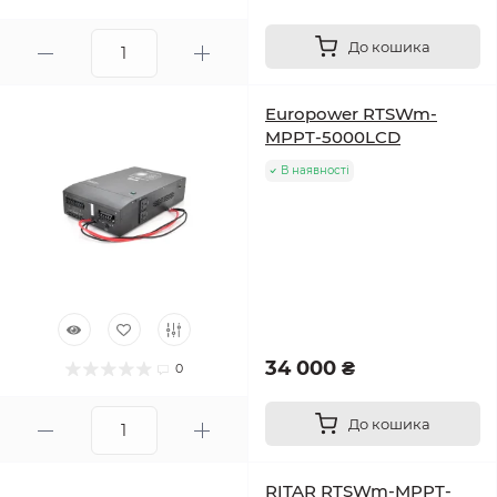
До кошика
Europower RTSWm-
MPPT-5000LCD
В наявності
34 000 ₴
0
До кошика
RITAR RTSWm-MPPT-