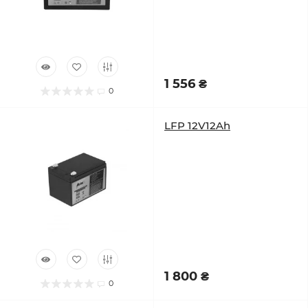
1 556 ₴
0
LFP 12V12Ah
1 800 ₴
0