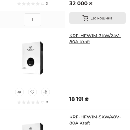
32 000 ₴
0
До кошика
KRF-HFWIM-3KW/24V-
80A Kraft
18 191 ₴
0
KRF-HFWIM-5KW/48V-
80A Kraft