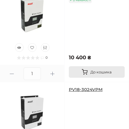
В наявності
10 400 ₴
0
До кошика
PV18-3024VPM