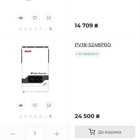
14 709 ₴
0
PV18-5248PRO
В наявності
24 500 ₴
0
До кошика