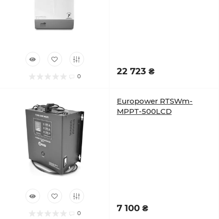
22 723 ₴
0
Europower RTSWm-
MPPT-500LCD
7 100 ₴
0