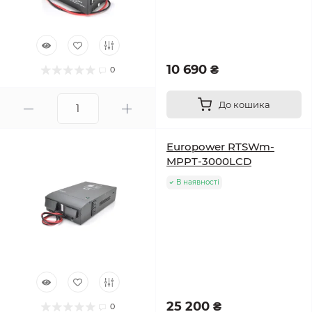
10 690 ₴
0
До кошика
Europower RTSWm-
MPPT-3000LCD
В наявності
25 200 ₴
0