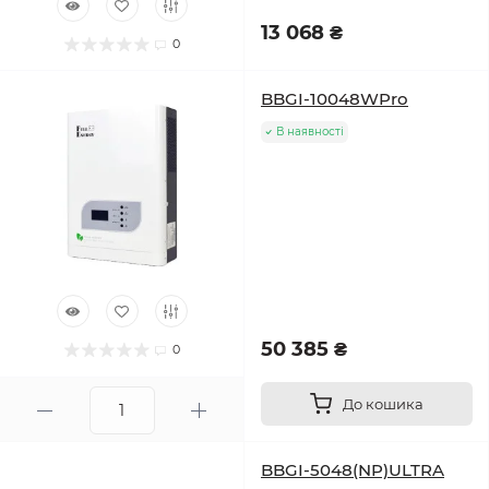
13 068 ₴
0
BBGI-10048WPro
В наявності
50 385 ₴
0
До кошика
BBGI-5048(NP)ULTRA