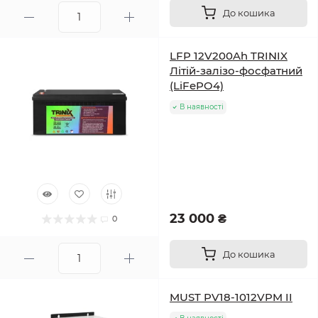
До кошика
LFP 12V200Ah TRINIX
Літій-залізо-фосфатний
(LiFePO4)
В наявності
23 000 ₴
0
До кошика
MUST PV18-1012VPM II