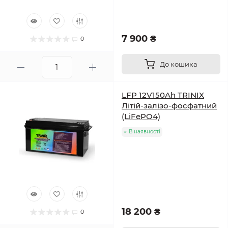
7 900 ₴
0
До кошика
LFP 12V150Ah TRINIX
Літій-залізо-фосфатний
(LiFePO4)
В наявності
18 200 ₴
0