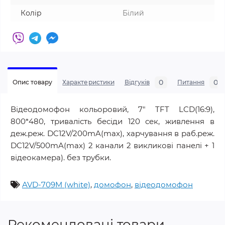
Колір
Білий
0
0
Опис товару
Характеристики
Відгуків
Питання
Відеодомофон кольоровий, 7" TFT LCD(16:9),
800*480, тривалість бесіди 120 сек, живлення в
деж.реж. DC12V/200mA(max), харчування в раб.реж.
DC12V/500mA(max) 2 канали 2 викликові панелі + 1
відеокамера). без трубки.
AVD-709M (white)
,
домофон
,
відеодомофон
Рекомендовані товари