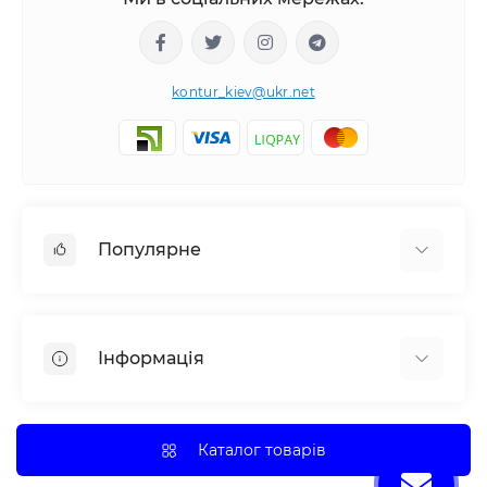
kontur_kiev@ukr.net
Популярне
Камери відеоспостереження (HD-TVI, HD-CVI,
AHD, IP-камери)
Інформація
Про нас
Оплата і доставка
Каталог товарів
Прайс лист