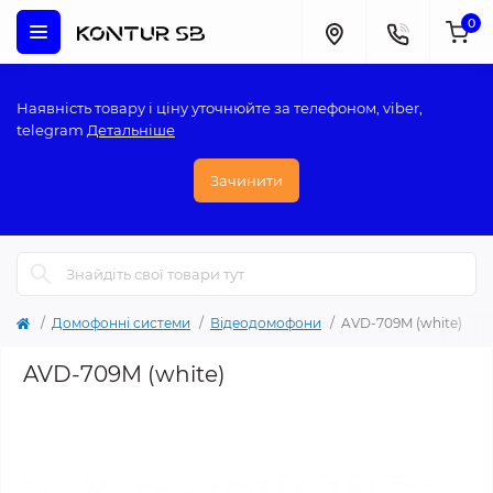
0
Наявність товару і ціну уточнюйте за телефоном, viber,
telegram
Детальніше
Зачинити
Домофонні системи
Відеодомофони
AVD-709M (white)
AVD-709M (white)