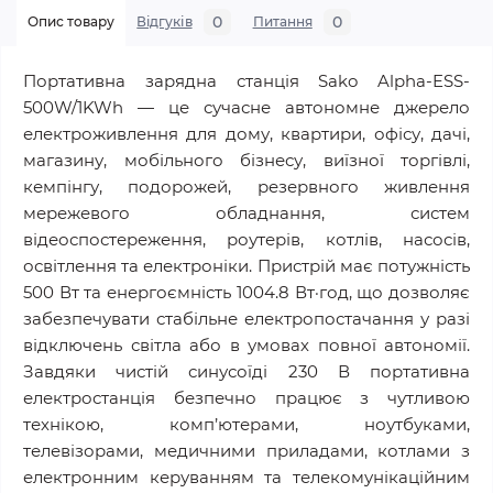
0
0
Опис товару
Відгуків
Питання
Портативна зарядна станція Sako Alpha-ESS-
500W/1KWh — це сучасне автономне джерело
електроживлення для дому, квартири, офісу, дачі,
магазину, мобільного бізнесу, виїзної торгівлі,
кемпінгу, подорожей, резервного живлення
мережевого обладнання, систем
відеоспостереження, роутерів, котлів, насосів,
освітлення та електроніки. Пристрій має потужність
500 Вт та енергоємність 1004.8 Вт·год, що дозволяє
забезпечувати стабільне електропостачання у разі
відключень світла або в умовах повної автономії.
Завдяки чистій синусоїді 230 В портативна
електростанція безпечно працює з чутливою
технікою, комп’ютерами, ноутбуками,
телевізорами, медичними приладами, котлами з
електронним керуванням та телекомунікаційним