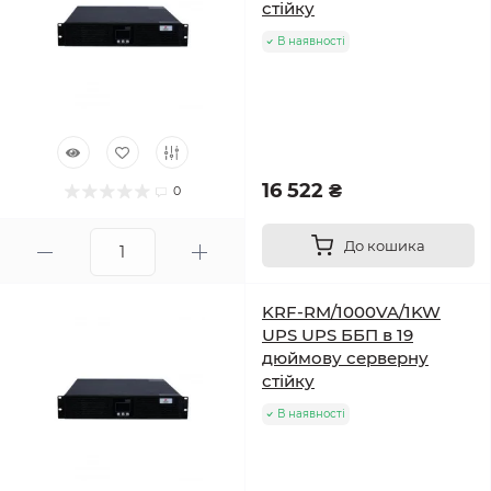
стійку
В наявності
16 522 ₴
0
До кошика
KRF-RM/1000VA/1KW
UPS UPS ББП в 19
дюймову серверну
стійку
В наявності