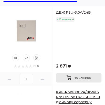
ДБЖ PSU-3,0A/24В
В наявності
2 871 ₴
0
До кошика
KRF-RM/1000VA/1KW/Ex
Pro Online UPS ББП в 19
дюймову серверну