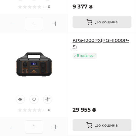
9 377 ₴
0
До кошика
KPS-1200PX(PGH1000P-
S)
В наявності
29 955 ₴
0
До кошика