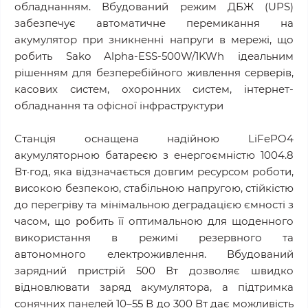
обладнанням. Вбудований режим ДБЖ (UPS)
забезпечує автоматичне перемикання на
акумулятор при зникненні напруги в мережі, що
робить Sako Alpha-ESS-500W/1KWh ідеальним
рішенням для безперебійного живлення серверів,
касових систем, охоронних систем, інтернет-
обладнання та офісної інфраструктури
Станція оснащена надійною LiFePO4
акумуляторною батареєю з енергоємністю 1004.8
Вт·год, яка відзначається довгим ресурсом роботи,
високою безпекою, стабільною напругою, стійкістю
до перегріву та мінімальною деградацією ємності з
часом, що робить її оптимальною для щоденного
використання в режимі резервного та
автономного електроживлення. Вбудований
зарядний пристрій 500 Вт дозволяє швидко
відновлювати заряд акумулятора, а підтримка
сонячних панелей 10–55 В до 300 Вт дає можливість