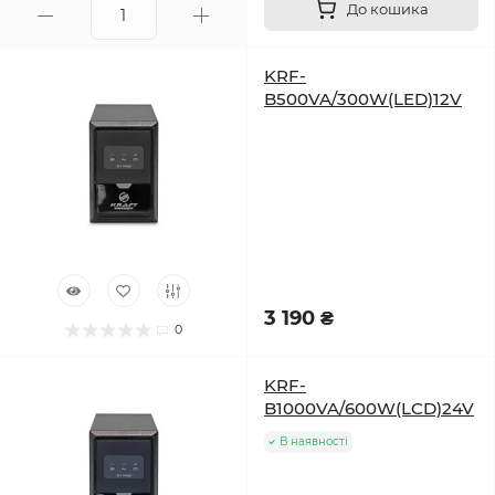
До кошика
KRF-
B500VA/300W(LED)12V
3 190 ₴
0
KRF-
B1000VA/600W(LCD)24V
В наявності