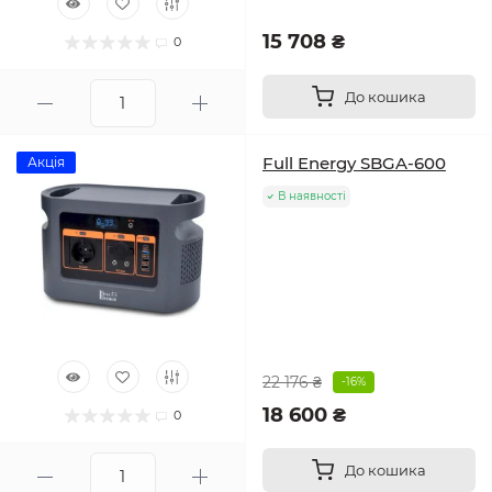
15 708 ₴
0
До кошика
Full Energy SBGA-600
Акція
В наявності
22 176 ₴
-16%
18 600 ₴
0
До кошика