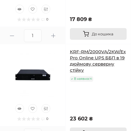
17 809 ₴
0
До кошика
KRF-RM/2000VA/2KW/Ex
Pro Online UPS ББП в 19
дюймову серверну
стійку
В наявності
23 602 ₴
0