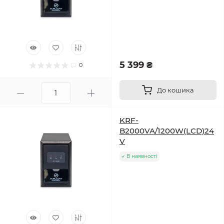
5 399 ₴
0
До кошика
KRF-
B2000VA/1200W(LCD)24
V
В наявності