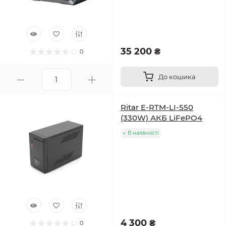
35 200 ₴
0
До кошика
Ritar E-RTM-LI-550
(330W) АКБ LiFePO4
В наявності
4 300 ₴
0