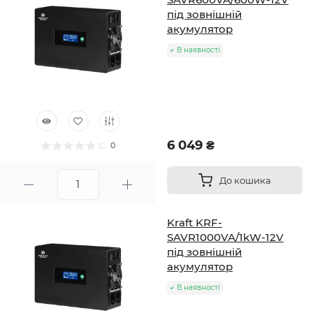
під зовнішній
акумулятор
В наявності
6 049 ₴
0
До кошика
Kraft KRF-
SAVR1000VA/1kW-12V
під зовнішній
акумулятор
В наявності