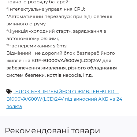
повного розряду батарей;
*Інтелектуальне управління CPU;
*Автоматичний перезапуск при відновленні
змінного струму
*Функція «холодний старт», заряджання в
автономному режимі;
*Час перемикання: ≤ 6ms;
Відмінний і не дорогий блок безперебійного
живлення
KRF-B1000VA/600W(LCD)24V для
забезпечення живлення, різного обладнання
систем безпеки, котлів насосів, і т.д.
-БЛОК БЕЗПЕРЕБІЙНОГО ЖИВЛЕННЯ KRF-
B1000VA/600W(LCD)24V під виносний АКБ на 24
вольта
Рекомендовані товари