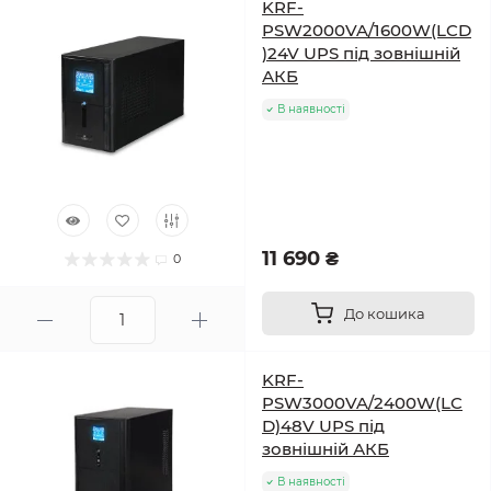
KRF-
PSW2000VA/1600W(LCD
)24V UPS під зовнішній
АКБ
В наявності
11 690 ₴
0
До кошика
KRF-
PSW3000VA/2400W(LC
D)48V UPS під
зовнішній АКБ
В наявності