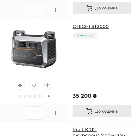
До кошика
CTECHI ST2000
В наявності
35 200 ₴
0
До кошика
Kraft KRF-
SAVR600VA/600W-12V