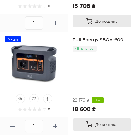
15 708 ₴
0
До кошика
Full Energy SBGA-600
Акція
В наявності
22 176 ₴
-16%
18 600 ₴
0
До кошика