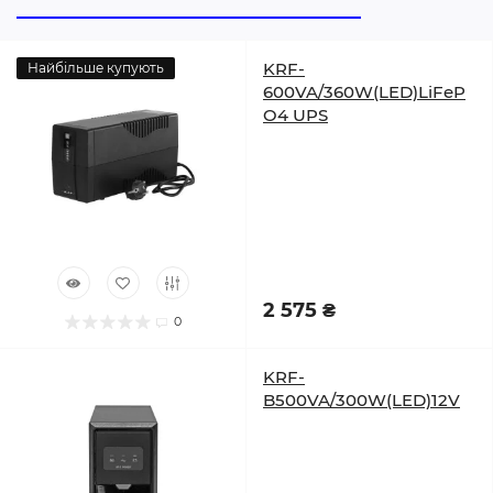
KRF-
Найбільше купують
600VA/360W(LED)LiFeP
O4 UPS
2 575 ₴
0
KRF-
B500VA/300W(LED)12V