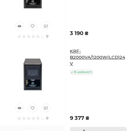
3 190 ₴
0
KRF-
B2000VA/1200W(LCD)24
V
В наявності
9 377 ₴
0