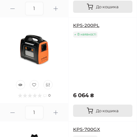
До кошика
KPS-200PL
В наявності
6 064 ₴
0
До кошика
KPS-700GX