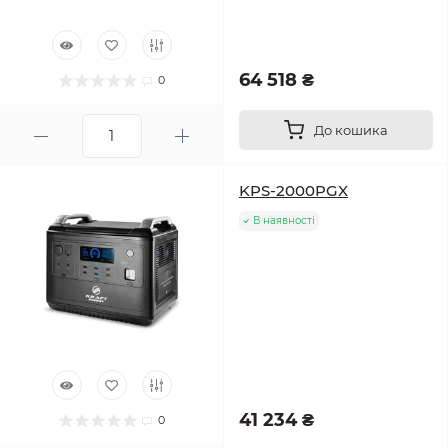
64 518 ₴
0
До кошика
KPS-2000PGX
В наявності
41 234 ₴
0