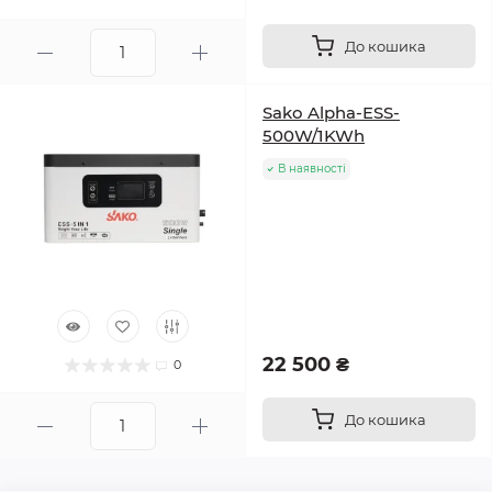
До кошика
Sako Alpha-ESS-
500W/1KWh
В наявності
22 500 ₴
0
До кошика