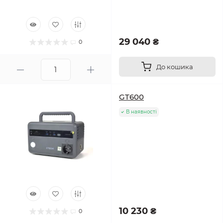
29 040 ₴
0
До кошика
GT600
В наявності
10 230 ₴
0