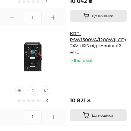
10 042 ₴
0
До кошика
KRF-
PSW1500VA/1200W(LCD)
24V UPS під зовнішній
АКБ
В наявності
10 821 ₴
0
До кошика