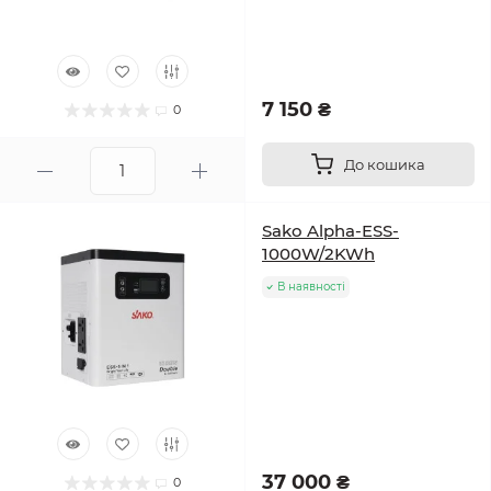
7 150 ₴
0
До кошика
Sako Alpha-ESS-
1000W/2KWh
В наявності
37 000 ₴
0