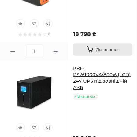
18 798 ₴
0
До кошика
KRF-
PSW1000VA/800W(LCD)
24V UPS під зовнішній
АКБ
В наявності