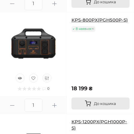
До кошика
KPS-800PX(PGH500P-S)
В наявності
18 199 ₴
0
До кошика
KPS-1200PX(PGH1000P-
S)