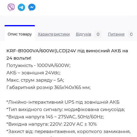
0
0
Опис товару
Характеристики
Відгуків
Питання
KRF-B1000VA/600W(LCD)24V під виносний АКБ на
24 вольти!
Потужність - 1000VA/600W;
АКБ – зовнішня 24Vdc;
Макс. струм заряду – 5A;
Габаритний розмір 365х140х165 мм;
*Лінійно-інтерактивний UPS під зовнішній АКБ
*Тип вихідного сигналу: модифікована синусоїда;
*Вхідна напруга 145 ~ 275VAC, 50Hz/60Hz;
*Вихідна напруга: 220V: 220V AC ± 10%
*Захист від: перевантаження, короткого замикання,