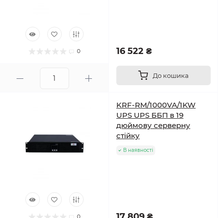
16 522 ₴
0
До кошика
KRF-RM/1000VA/1KW
UPS UPS ББП в 19
дюймову серверну
стійку
В наявності
17 809 ₴
0