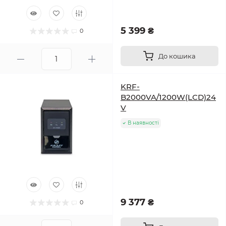
5 399 ₴
0
До кошика
KRF-
B2000VA/1200W(LCD)24
V
В наявності
9 377 ₴
0