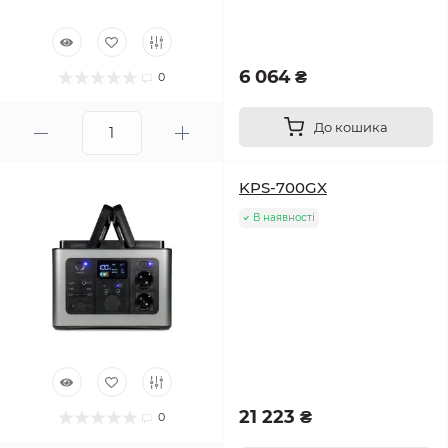
6 064 ₴
0
До кошика
KPS-700GX
В наявності
21 223 ₴
0