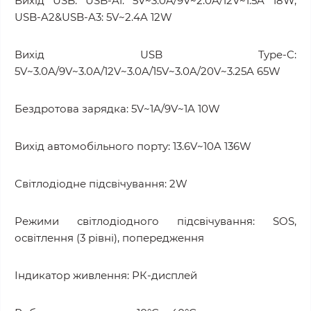
Вихід USB: USB-A1: 5V~3.0A/9V~2.0A/12V~1.5A 18W,
USB-A2&USB-A3: 5V~2.4A 12W
Вихід USB Type-C:
5V~3.0A/9V~3.0A/12V~3.0A/15V~3.0A/20V~3.25A 65W
Бездротова зарядка: 5V~1A/9V~1A 10W
Вихід автомобільного порту: 13.6V~10A 136W
Світлодіодне підсвічування: 2W
Режими світлодіодного підсвічування: SOS,
освітлення (3 рівні), попередження
Індикатор живлення: РК-дисплей