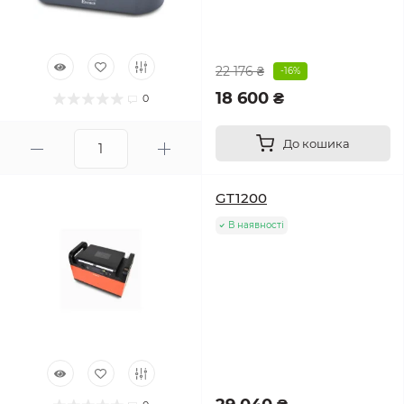
22 176 ₴
-16%
18 600 ₴
0
До кошика
GT1200
В наявності