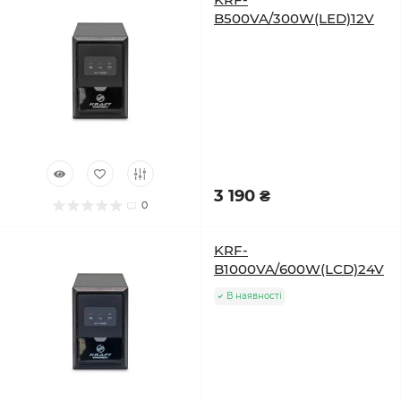
B500VA/300W(LED)12V
3 190 ₴
0
KRF-
B1000VA/600W(LCD)24V
В наявності