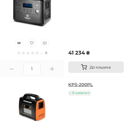
41 234 ₴
0
До кошика
KPS-200PL
В наявності