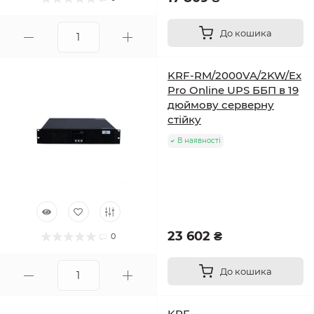
До кошика
KRF-RM/2000VA/2KW/Ex
Pro Online UPS ББП в 19
дюймову серверну
стійку
В наявності
23 602 ₴
0
До кошика
KRF-