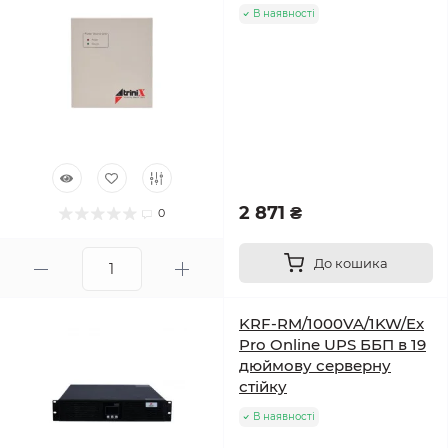
В наявності
2 871 ₴
0
До кошика
KRF-RM/1000VA/1KW/Ex
Pro Online UPS ББП в 19
дюймову серверну
стійку
В наявності