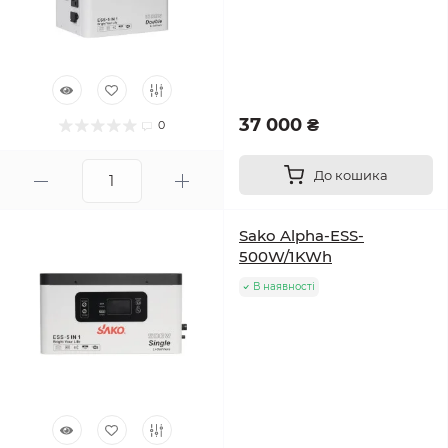
37 000 ₴
0
До кошика
Sako Alpha-ESS-
500W/1KWh
В наявності