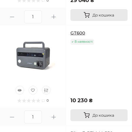
29 040 ₴
0
До кошика
GT600
В наявності
10 230 ₴
0
До кошика