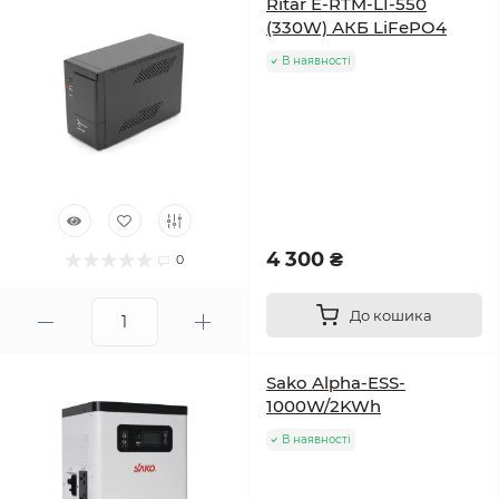
Ritar E-RTM-LI-550
(330W) АКБ LiFePO4
В наявності
4 300 ₴
0
До кошика
Sako Alpha-ESS-
1000W/2KWh
В наявності