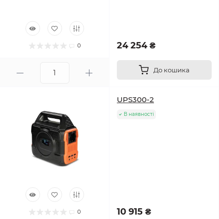
24 254 ₴
0
До кошика
UPS300-2
В наявності
10 915 ₴
0