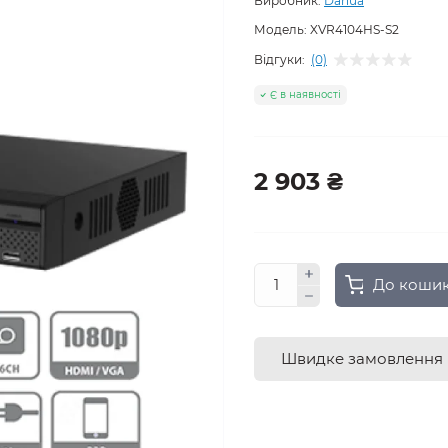
Виробник:
Dahua
Модель:
XVR4104HS-S2
Відгуки:
(0)
Є в наявності
2 903 ₴
До коши
Швидке замовлення