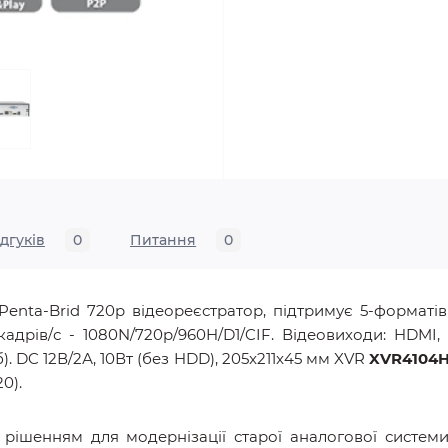
ідгуків
0
Питання
0
Penta-Brid 720p відеореєстратор, підтримує 5-форматів
кадрів/с - 1080N/720p/960H/D1/CIF. Відеовиходи: HDMI, 
). DC 12В/2А, 10Вт (без HDD), 205x211x45 мм XVR
XVR4104H
0).
рішенням для модернізації старої аналогової систем