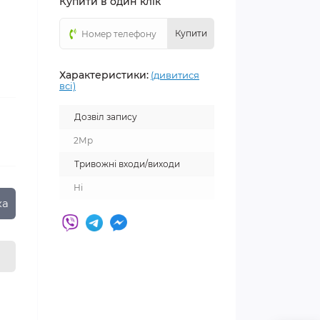
Купити в один клік
Купити
Характеристики:
(дивитися
всі)
Дозвіл запису
2Мр
Тривожні входи/виходи
Ні
ка