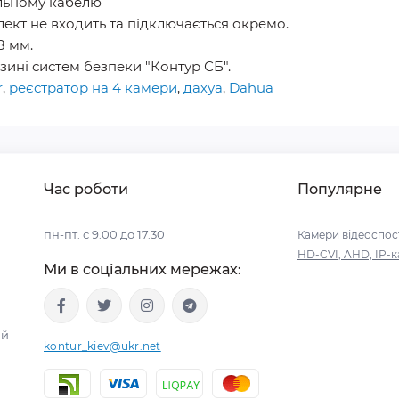
альному кабелю
лект не входить та підключається окремо.
8 мм.
зині систем безпеки "Контур СБ".
r
,
реєстратор на 4 камери
,
дахуа
,
Dahua
Час роботи
Популярне
пн-пт. с 9.00 до 17.30
Камери відеоспос
HD-CVI, AHD, IP-
Ми в соціальних мережах:
ий
kontur_kiev@ukr.net