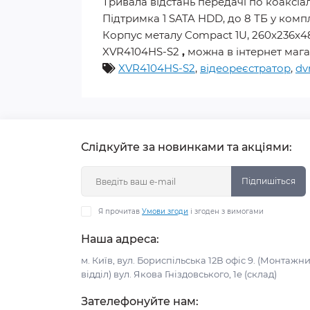
Тривала відстань передачі по коаксі
Підтримка 1 SATA HDD, до 8 ТБ у комп
Корпус металу Compact 1U, 260x236x4
XVR4104HS-S2
,
можна в інтернет мага
XVR4104HS-S2
,
відеореєстратор
,
dv
Слідкуйте за новинками та акціями:
Підпишіться
Я прочитав
Умови згоди
і згоден з вимогами
Наша адреса:
м. Київ, вул. Бориспільська 12В офіс 9. (Монтажн
відділ) вул. Якова Гніздовського, 1е (склад)
Зателефонуйте нам: