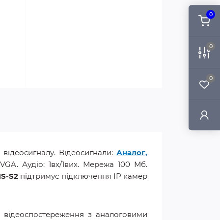
0
0
0
 відеосигналу. Відеосигнали:
Аналог,
VGA. Аудіо: 1вх/1вих. Мережа 100 Мб.
S-S2
підтримує підключення IP камер
и відеоспостереження з аналоговими