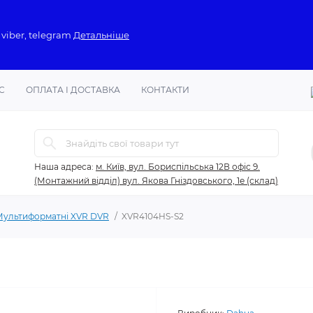
 viber, telegram
Детальніше
С
ОПЛАТА І ДОСТАВКА
КОНТАКТИ
Наша адреса:
м. Київ, вул. Бориспільська 12В офіс 9.
(Монтажний відділ) вул. Якова Гніздовського, 1е (склад)
Мультиформатні XVR DVR
XVR4104HS-S2