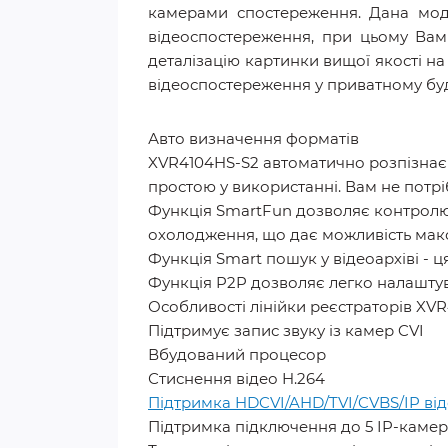
камерами спостереження. Дана моде
відеоспостереження, при цьому Вам 
деталізацію картинки вищої якості н
відеоспостереження у приватному будин
Авто визначення форматів
XVR4104HS-S2 автоматично розпізнає 
простою у використанні. Вам не пот
Функція SmartFun дозволяє контролю
охолодження, що дає можливість мак
Функція Smart пошук у відеоархіві - ц
Функція P2P дозволяє легко налаштув
Особливості лінійки реєстраторів XVR
Підтримує запис звуку із камер CVI
Вбудований процесор
Стиснення відео H.264
Підтримка HDCVI/AHD/TVI/CVBS/IP від
Підтримка підключення до 5 IP-камер