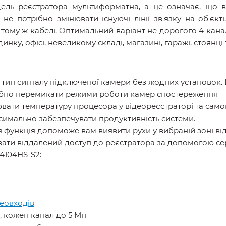
ль реєстратора мультиформатна, а це означає, що во
не потрібно змінювати існуючі лінії зв'язку на об'єк
а тому ж кабелі. Оптимальний варіант не дорогого 4 кан
ку, офісі, невеликому складі, магазині, гаражі, стоянці
тип сигналу підключеної камери без жодних установок. 
рібно перемикати режими роботи камер спостереження
вати температуру процесора у відеореєстраторі та сам
симально забезпечувати продуктивність системи.
я функція допоможе вам виявити рухи у вибраній зоні від
ати віддалений доступ до реєстратора за допомогою се
4104HS-S2:
еовходів
, кожен канал до 5 Мп