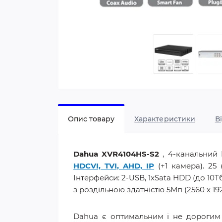
Опис товару
Характеристики
В
Dahua XVR4104HS-S2
, 4-канальний 
HDCVI, TVI, AHD, IP
(+1 камера). 25 
Інтерфейси: 2-USB, 1xSata HDD (до 10Тб
з роздільною здатністю 5Мп (2560 х 192
Dahua є оптимальним і не дорогим 