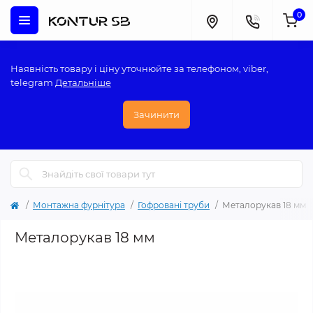
0
Наявність товару і ціну уточнюйте за телефоном, viber,
telegram
Детальніше
Зачинити
Монтажна фурнітура
Гофровані труби
Металорукав 18 мм
Металорукав 18 мм