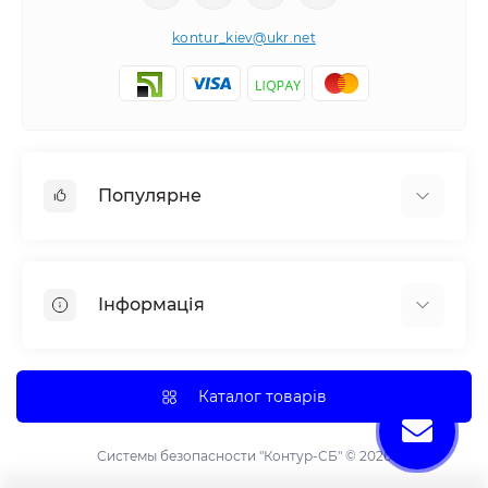
kontur_kiev@ukr.net
Популярне
Камери відеоспостереження (HD-TVI, HD-CVI,
AHD, IP-камери)
Інформація
Про нас
Оплата і доставка
Каталог товарів
Прайс лист
Контакти
Системы безопасности "Контур-СБ" © 2026
Повернення товару