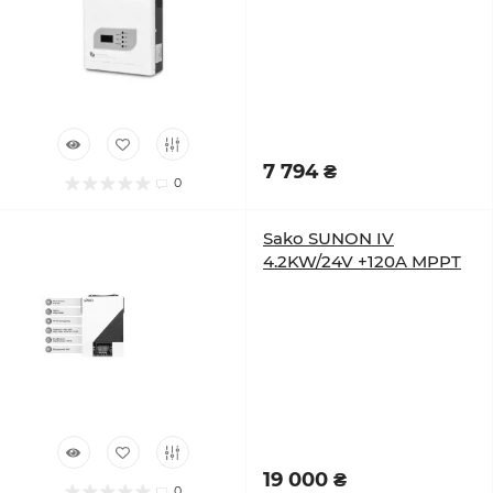
7 794 ₴
0
Sako SUNON IV
4.2KW/24V +120A MPPT
19 000 ₴
0