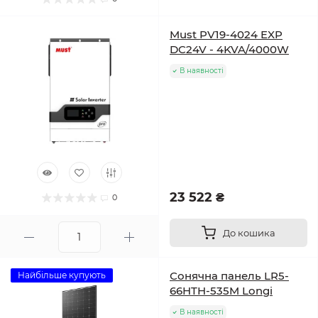
Must PV19-4024 EXP
DC24V - 4KVA/4000W
В наявності
23 522 ₴
0
До кошика
Сонячна панель LR5-
Найбільше купують
66HTH-535M Longi
В наявності