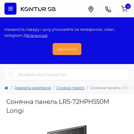
0
Наявність товару і ціну уточнюйте за телефоном, viber,
telegram
Детальніше
Зачинити
Джерела живлення
Сонячні панелі
Сонячна панель LR5-7
Сонячна панель LR5-72HPH550M
Longi