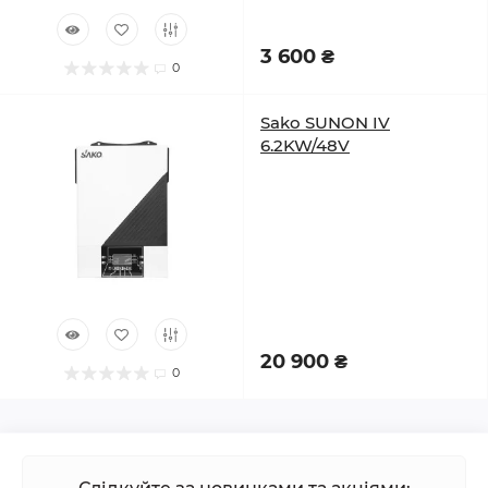
3 600 ₴
0
Sako SUNON IV
6.2KW/48V
20 900 ₴
0