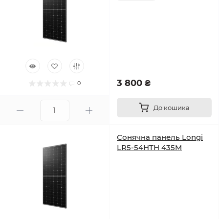
3 800 ₴
0
До кошика
Сонячна панель Longi
LR5-54HTH 435M